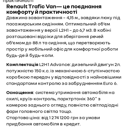
Renault Trafic Van— це поєднання
комфорту й практичності
Довжина завантаження – 4,15 м., завдяки люку під
пасажирським сидінням. Оптимальний об’єм
завантаження у версії L2H1 – до 6,7 м3. В кабіні
розташовані відсіки для зберігання речей
об’ємом до 88 л та сидіння, що перетворюють
простір у мобільний офіс для комфортної роботи
будь-де й будь-коли.
Комплектація
L2H1 Advance: дизельний двигун 2л.
потужністю 150 к.с. із механічною 6-ступінчастою
коробкою передач у відповідності з найновішими
стандартами контролю за забрудненням Euro 6.
Оснащення
: система утримання автомобіля на
схилі, круїз-контроль, парктртонік 360˚ з
камерою заднього огляду, повністю світлодіодні
фари головного світла тощо.
Стартова ціна: від 1 274 1200 грн за умови
придбання автомобіля в кредит.