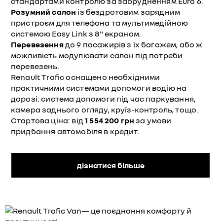
стандартами контролю за забрудненням Euro 6.
Розумний салон
із бездротовим зарядним
пристроєм для телефона та мультимедійною
системою Easy Link з 8" екраном.
Перевезення
до 9 пасажирів з їх багажем, або ж
можливість модулювати салон під потреби
перевезень.
Renault Trafic оснащено необхідними
практичними системами допомоги водію на
дорозі: система допомоги під час паркування,
камера заднього огляду, круїз-контроль, тощо.
Стартова ціна: від
1 554 200 грн
за умови
придбання автомобіля в кредит.
дізнатися більше