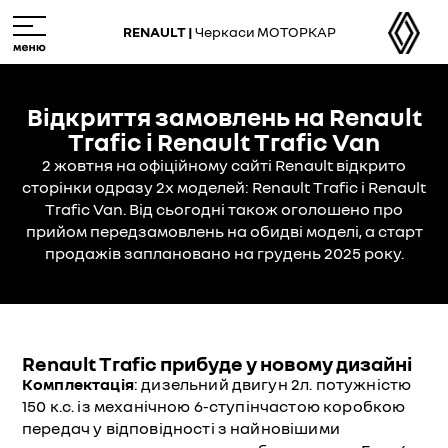
Skip
M
to
e
RENAULT |
Черкаси МОТОРКАР
main
n
content
u
Відкриття замовлень на Renault
Trafic і Renault Trafic Van
2 жовтня на офіційному сайті Renault відкрито
сторінки одразу 2х моделей: Renault Trafic і Renault
Trafic Van. Від сьогодні також оголошено про
прийом передзамовлень на обидві моделі, а старт
продажів заплановано на грудень 2025 року.
Renault Trafic прибуде у новому дизайні
Комплектація
: дизельний двигун 2л. потужністю
150 к.с. із механічною 6-ступінчастою коробкою
передач у відповідності з найновішими