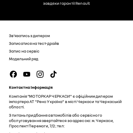
завдяки гарантії Renault
Зв'язатись з дилером
Записатися на тест-драйв
Запис на сервіс
Модельний ряд
Контактна Інформація
Компанія "МОТОРКАР ЧЕРКАСИ" є офіційним дилером
імпортера АТ "Рено Україна" в місті Черкаси та Черкаській
області.
З питань придбання автомобілів або сервісного
обслуговування звертайтеся за адресою: м. Черкаси,
Проспект Перемоги, 7/2 ; тел: