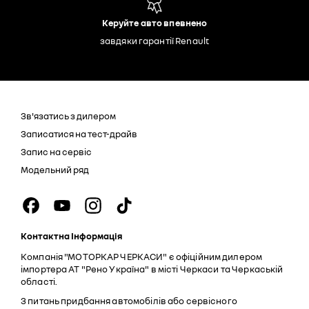
Керуйте авто впевнено
завдяки гарантії Renault
Зв'язатись з дилером
Записатися на тест-драйв
Запис на сервіс
Модельний ряд
Контактна Інформація
Компанія "МОТОРКАР ЧЕРКАСИ" є офіційним дилером
імпортера АТ "Рено Україна" в місті Черкаси та Черкаській
області.
З питань придбання автомобілів або сервісного