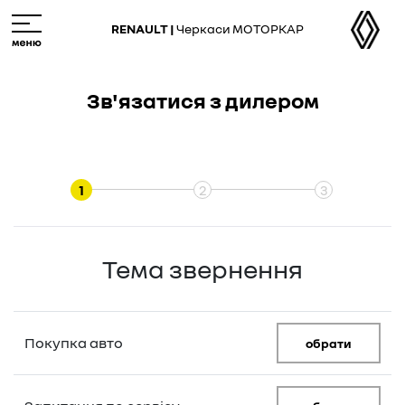
Skip
M
to
e
RENAULT |
Черкаси МОТОРКАР
main
n
content
u
Зв'язатися з дилером