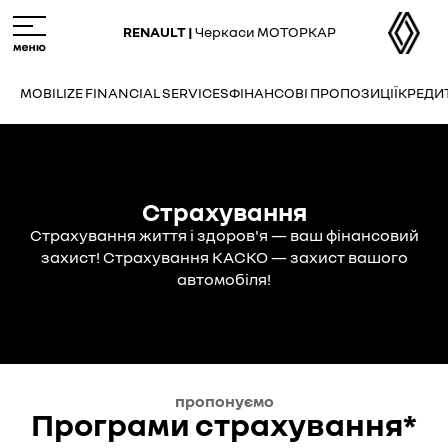
Skip
M
to
e
RENAULT |
Черкаси МОТОРКАР
main
n
content
u
MOBILIZE FINANCIAL SERVICES
ФІНАНСОВІ ПРОПОЗИЦІЇ
КРЕДИ
Страхування
Страхування життя і здоров'я — ваш фінансовий
захист! Страхування КАСКО — захист вашого
автомобіля!
пропонуємо
Програми страхування*