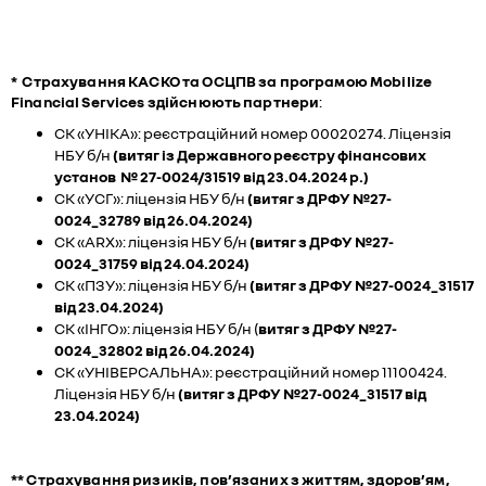
* Страхування КАСКО та ОСЦПВ за програмою Mobilize
Financial Services здійснюють партнери
:
СК «УНІКА»: реєстраційний номер 00020274. Ліцензія
НБУ б/н
(витяг із Державного реєстру фінансових
установ № 27-0024/31519 від 23.04.2024 р.)
СК «УСГ»: ліцензія НБУ б/н
(витяг з ДРФУ №27-
0024_32789 від 26.04.2024)
СК «ARX»: ліцензія НБУ б/н
(витяг з ДРФУ №27-
0024_31759 від 24.04.2024)
СК «ПЗУ»: ліцензія НБУ б/н
(витяг з ДРФУ №27-0024_31517
від 23.04.2024)
СК «ІНГО»: ліцензія НБУ б/н
(
витяг з ДРФУ №27-
0024_32802 від 26.04.2024)
СК «УНІВЕРСАЛЬНА»: реєстраційний номер 11100424.
Ліцензія НБУ б/н
(витяг з ДРФУ №27-0024_31517 від
23.04.2024)
** Страхування ризиків, пов’язаних з життям, здоров’ям,