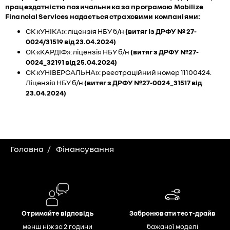
працездатністю позичальника за програмою Mobilize
Financial Services надається страховими компаніями:
СК «УНІКА»: ліцензія НБУ б/н
(витяг із ДРФУ № 27-
0024/31519 від 23.04.2024)
СК «КАРДІФ»: ліцензія НБУ б/н
(витяг з ДРФУ №27-
0024_32191 від 25.04.2024)
СК «УНІВЕРСАЛЬНА»: реєстраційний номер 11100424.
Ліцензія НБУ б/н
(витяг з ДРФУ №27-0024_31517 від
23.04.2024)
Головна
Фінансування
Отримайте відповідь
Забронювати тест-драйв
менш ніж за 2 години
бажаної моделі