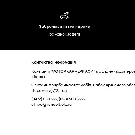
Забронювати тест-драйв
бажаної моделі
Контактна Інформація
Компанія "МОТОРКАР ЧЕРКАСИ" є офіційним дилером і
області.
З питань придбання автомобілів або сервісного обс
Перемоги, 7/2 ; тел:
(0472) 508 555, (098) 608 5555
office@renault.ck.ua