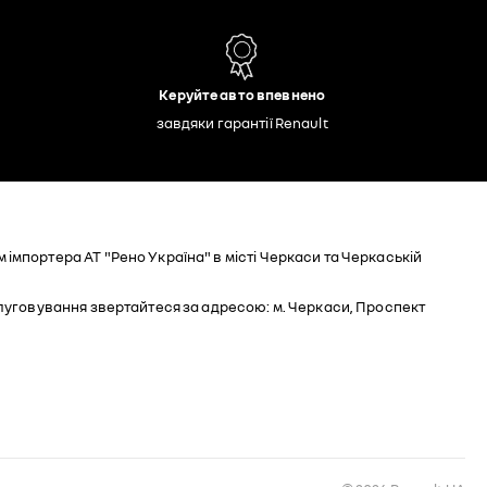
Керуйте авто впевнено
завдяки гарантії Renault
мпортера АТ "Рено Україна" в місті Черкаси та Черкаській
луговування звертайтеся за адресою: м. Черкаси, Проспект