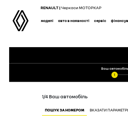
Skip
RENAULT |
Черкаси МОТОРКАР
to
main
моделі
авто в наявності
сервіс
фінансу
content