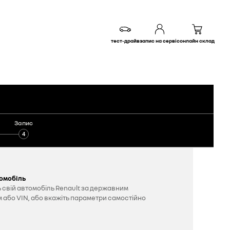
тест-драйв
запис на сервіс
онлайн склад