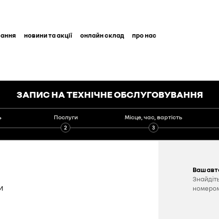
вання
новини та акції
онлайн склад
про нас