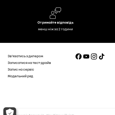
Отримайте відповідь
менш ніж за 2 години
Зв'язатись з дилером
Записатися на тест-драйв
Запис на сервіс
Модельний ряд